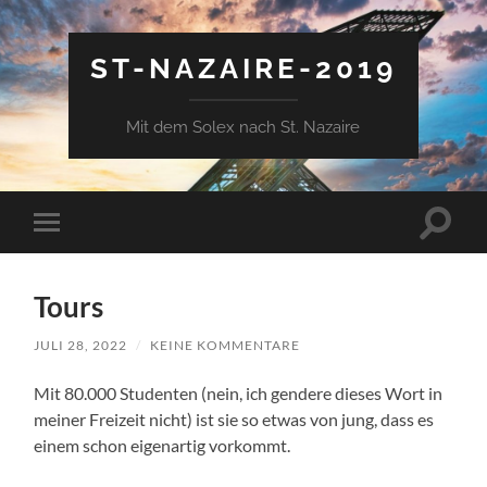
ST-NAZAIRE-2019
Mit dem Solex nach St. Nazaire
Suchfe
Mobile-
ein-/a
Menü
ein-/ausblenden
Tours
JULI 28, 2022
/
KEINE KOMMENTARE
Mit 80.000 Studenten (nein, ich gendere dieses Wort in
meiner Freizeit nicht) ist sie so etwas von jung, dass es
einem schon eigenartig vorkommt.